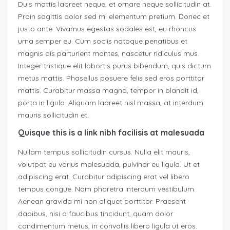
Duis mattis laoreet neque, et ornare neque sollicitudin at.
Proin sagittis dolor sed mi elementum pretium. Donec et
justo ante. Vivamus egestas sodales est, eu rhoncus
urna semper eu. Cum sociis natoque penatibus et
magnis dis parturient montes, nascetur ridiculus mus.
Integer tristique elit lobortis purus bibendum, quis dictum
metus mattis. Phasellus posuere felis sed eros porttitor
mattis. Curabitur massa magna, tempor in blandit id,
porta in ligula. Aliquam laoreet nisl massa, at interdum
mauris sollicitudin et.
Quisque this is a link nibh facilisis at malesuada
Nullam tempus sollicitudin cursus. Nulla elit mauris,
volutpat eu varius malesuada, pulvinar eu ligula. Ut et
adipiscing erat. Curabitur adipiscing erat vel libero
tempus congue. Nam pharetra interdum vestibulum.
Aenean gravida mi non aliquet porttitor. Praesent
dapibus, nisi a faucibus tincidunt, quam dolor
condimentum metus, in convallis libero ligula ut eros.