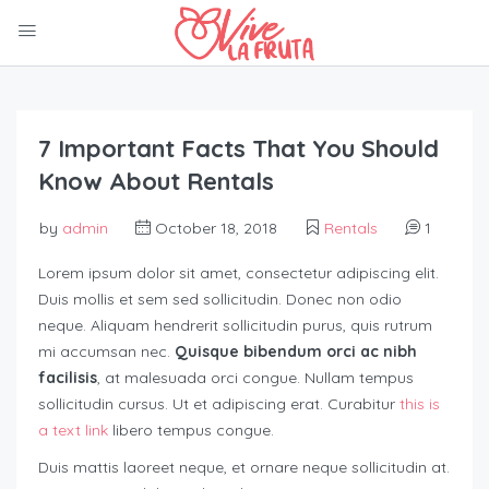
7 Important Facts That You Should
Know About Rentals
by
admin
October 18, 2018
Rentals
1
Lorem ipsum dolor sit amet, consectetur adipiscing elit.
Duis mollis et sem sed sollicitudin. Donec non odio
neque. Aliquam hendrerit sollicitudin purus, quis rutrum
mi accumsan nec.
Quisque bibendum orci ac nibh
facilisis
, at malesuada orci congue. Nullam tempus
sollicitudin cursus. Ut et adipiscing erat. Curabitur
this is
a text link
libero tempus congue.
Duis mattis laoreet neque, et ornare neque sollicitudin at.