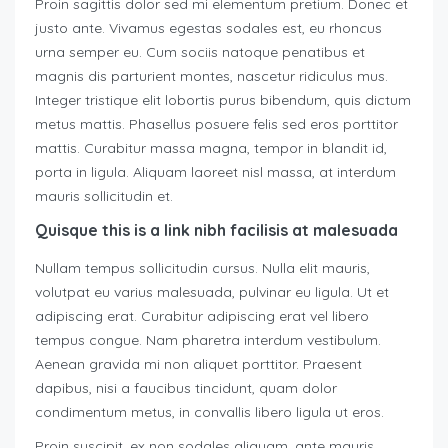
Proin sagittis dolor sed mi elementum pretium. Donec et
justo ante. Vivamus egestas sodales est, eu rhoncus
urna semper eu. Cum sociis natoque penatibus et
magnis dis parturient montes, nascetur ridiculus mus.
Integer tristique elit lobortis purus bibendum, quis dictum
metus mattis. Phasellus posuere felis sed eros porttitor
mattis. Curabitur massa magna, tempor in blandit id,
porta in ligula. Aliquam laoreet nisl massa, at interdum
mauris sollicitudin et.
Quisque this is a link nibh facilisis at malesuada
Nullam tempus sollicitudin cursus. Nulla elit mauris,
volutpat eu varius malesuada, pulvinar eu ligula. Ut et
adipiscing erat. Curabitur adipiscing erat vel libero
tempus congue. Nam pharetra interdum vestibulum.
Aenean gravida mi non aliquet porttitor. Praesent
dapibus, nisi a faucibus tincidunt, quam dolor
condimentum metus, in convallis libero ligula ut eros.
Proin suscipit, ex non sodales aliquam, ante mauris